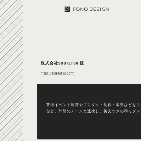
コ
ナ
ン
ビ
テ
ゲ
ン
ー
ツ
シ
へ
ョ
ス
ン
キ
に
ッ
移
プ
動
株式会社SOUTETSU 様
https://sou-tetsu.com
/
茶道イベント運営やプロダクト制作・販売などを手が
など、外部のチームと連携し、英文つきの和モダン