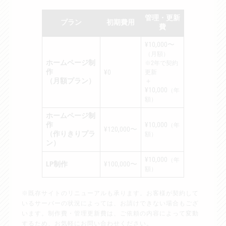
管理・更新
プラン
初期費用
費
¥10,000〜
（月額）
ホームページ制
※2年で契約
作
¥0
更新
（月額プラン）
＋
¥10,000
（年
額）
ホームページ制
作
¥10,000
（年
¥120,000〜
（作りきりプラ
額）
ン）
¥10,000
（年
LP制作
¥100,000〜
額）
※既存サイトのリニューアルも承ります。お客様が契約して
いるサーバーの状況によっては、お請けできない場合もござ
います。制作費・管理更新費は、ご依頼の内容によって変動
するため、お気軽にお問い合わせください。