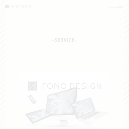
コ
ナ
ン
ビ
テ
ゲ
ン
ー
ツ
シ
へ
ョ
ス
ン
キ
に
-SERVICE-
ッ
移
プ
動