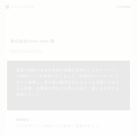
コ
ナ
ン
ビ
テ
ゲ
ン
ー
ツ
シ
へ
ョ
ス
ン
キ
に
株式会社Sara's style 様
ッ
移
https://saras-style.jp/
プ
動
茶道の講師である社長様の品格と女性らしさをイメージし
たWebサイトを制作いたしました。外部のアートディレク
ターと連携し、茶の湯の魅力が伝わるような写真とテキス
トを用意。お客様の声なども取り入れて、親しみやすさも
表現しました。
WORKS :
ロゴデザイン / Webサイト制作 / 名刺デザイン