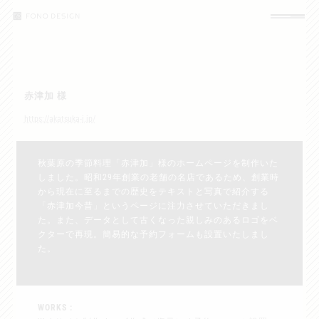
コ
ナ
ン
ビ
テ
ゲ
ン
ー
ツ
シ
へ
ョ
ス
ン
キ
に
赤津加 様
ッ
移
https://akatsuka-j.jp/
プ
動
秋葉原の季節料理「赤津加」様のホームページを制作いた
しました。昭和29年創業の老舗の名店であるため、創業時
から現在に至るまでの歴史をテキストと写真で紹介する
「赤津加今昔」というページに注力させていただきまし
た。また、データとして古くなった親しみのあるロゴをベ
クターで再現。簡易的な予約フォームも設置いたしまし
た。
WORKS :